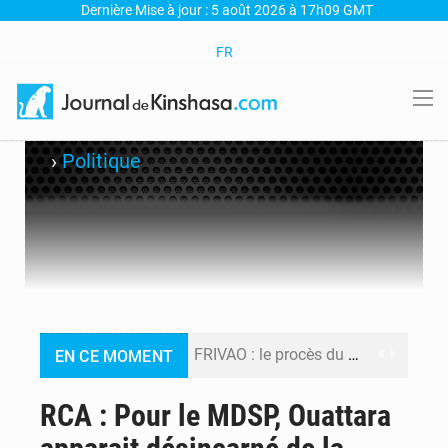
Dernière Mise à jour : 5 août 2026 à 17h09 GMT
FR
›
Politique
FRIVAO : le procès du détournement de 325 millions de dollars reporté à la mi-août
EN CE MOMENT
FIFA : sous pression, Gianni Infantino convoque une réunion de crise au Maroc après l’échec de son projet de réforme
RCA : Pour le MDSP, Ouattara
Génocide, guerres et pillages : La RDC obtient un calendrier judiciaire contre le Rwanda à la CIJ