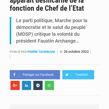
apparait désincarné de la
fonction de Chef de l’Etat
Alerte Ebola à Kinshasa : Un bateau sous haute surveillance accoste à Maluku avec 200 passagers à bord
Le parti politique, Marche pour la
RDC : Christian Bosembe annonce la fermeture imminente de TikTok pour stopper la propagande de l’AFC-M23
démocratie et le salut du peuple
(MDSP) critique la volonté du
président Faustin Archange…
le:
26 octobre 2022
PUBLIÉ PAR
PIERRE TAHINGAM
Partager sur Facebook
Tweetez!