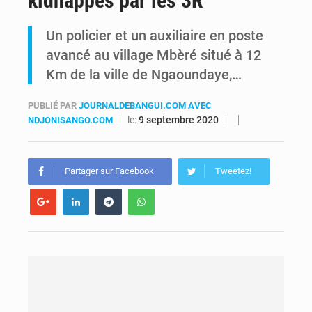
kidnappés par les 3R
FIFA : sous pression, Gianni Infantino convoque une réunion de crise au Maroc après l’échec de son projet de réforme
Un policier et un auxiliaire en poste
avancé au village Mbèré situé à 12
Génocide, guerres et pillages : La RDC obtient un calendrier judiciaire contre le Rwanda à la CIJ
Km de la ville de Ngaoundaye,…
PUBLIÉ PAR
JOURNALDEBANGUI.COM AVEC
le:
9 septembre 2020
NDJONISANGO.COM
Partager sur Facebook
Tweetez!