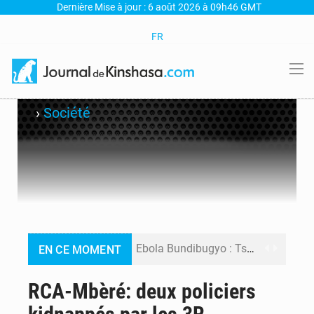
Dernière Mise à jour : 6 août 2026 à 09h46 GMT
FR
›
Société
Ebola Bundibugyo : Tshisekedi mobilise le Gouvernement, l’OMS et Africa CDC pour renforcer la riposte
EN CE MOMENT
Ebola : Kinshasa renforce son dispositif après l’interception d’un bateau suspect
RCA-Mbèré: deux policiers
FRIVAO : le procès du détournement de 325 millions de dollars reporté à la mi-août