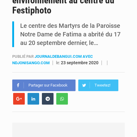
environnement au centre du
Festiphoto
FIFA : sous pression, Gianni Infantino convoque une réunion de crise au Maroc après l’échec de son projet de réforme
Le centre des Martyrs de la Paroisse
Génocide, guerres et pillages : La RDC obtient un calendrier judiciaire contre le Rwanda à la CIJ
Notre Dame de Fatima a abrité du 17
au 20 septembre dernier, le…
PUBLIÉ PAR
JOURNALDEBANGUI.COM AVEC
le:
23 septembre 2020
NDJONISANGO.COM
Partager sur Facebook
Tweetez!