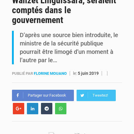
Wanzet Linguissara, seraient
comptés dans le
Est de la RDC : Aimé Boji réclame un tribunal international pour juger trois décennies de crimes impunis
gouvernement
Alain Bolodjwa claque la porte de la Coalition Article 64 – « Je ne cautionne pas ce dialogue avec ceux qui bafouent la Constitution »
D’après une source bien introduite, le
ministre de la sécurité publique
pourrait être limogé d’un moment à
l’autre par le…
le:
5 juin 2019
PUBLIÉ PAR
FLORINE MOUANO
Partager sur Facebook
Tweetez!