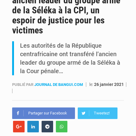
ancien leader du groupe armé
de la Séléka à la CPI, un
RDC : Kinshasa annonce des analyses croisées après des allégations sur des traces d’uranium dans le cobalt exporté
espoir de justice pour les
Comment des milliers d’Africains protègent et font fructifier leur argent avec l’USDT
victimes
Les autorités de la République
centrafricaine ont transféré l’ancien
leader du groupe armé de la Séléka à
la Cour pénale…
le:
26 janvier 2021
PUBLIÉ PAR
JOURNAL DE BANGUI.COM
Partager sur Facebook
Tweetez!