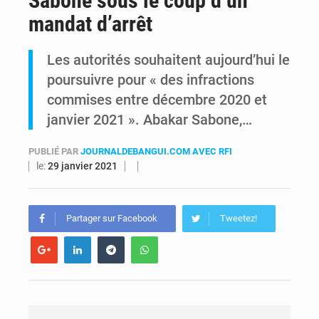
Sabone sous le coup d’un
mandat d’arrêt
RDC : Kinshasa annonce des analyses croisées après des allégations sur des traces d’uranium dans le cobalt exporté
Les autorités souhaitent aujourd’hui le
Comment des milliers d’Africains protègent et font fructifier leur argent avec l’USDT
poursuivre pour « des infractions
commises entre décembre 2020 et
janvier 2021 ». Abakar Sabone,…
PUBLIÉ PAR
JOURNALDEBANGUI.COM AVEC RFI
le:
29 janvier 2021
Partager sur Facebook
Tweetez!