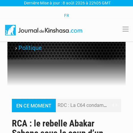
Dernière Mise à jour : 8 août 2026 à 22h05 GMT
FR
›
Politique
RDC : La C64 condamne les attaques contre l’opposition et maintient la date butoir du 15 août pour la suite des manifestations
EN CE MOMENT
Processus de Doha : La RDC libère 15 prisonniers et réaffirme sa détermination à respecter ses engagements
RCA : le rebelle Abakar
Fiscalité numérique : Seules les startups bénéficient de l’exonération, mais l’arrêté interministériel reste en vigueur (Mise au point)