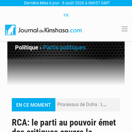
Dernière Mise à jour : 8 août 2026 à 06h57 GMT
FR
Politique
›
Partis politiques
Processus de Doha : La RDC libère 15 prisonniers et réaffirme sa détermination à respecter ses engagements
EN CE MOMENT
Fiscalité numérique : Seules les startups bénéficient de l’exonération, mais l’arrêté interministériel reste en vigueur (Mise au point)
RCA: le parti au pouvoir émet
RDC : Kinshasa annonce des analyses croisées après des allégations sur des traces d’uranium dans le cobalt exporté