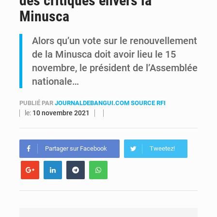
des critiques envers la
Minusca
Comment des milliers d’Africains protègent et font fructifier leur argent avec l’USDT
Alors qu’un vote sur le renouvellement
RDC : Raïssa Malu lance les préparatifs d’une Table ronde nationale sur l’éducation inclusive des enfants handicapés
de la Minusca doit avoir lieu le 15
novembre, le président de l’Assemblée
nationale…
PUBLIÉ PAR
JOURNALDEBANGUI.COM SOURCE RFI
le:
10 novembre 2021
Partager sur Facebook
Tweetez!