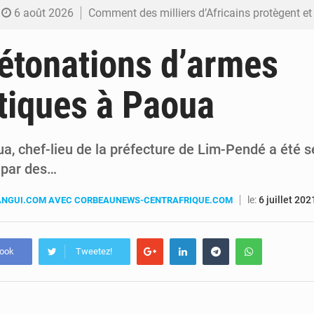
6 août 2026
Comment des milliers d’Africains protègent et font fructifier
6 août 2026
RDC : Raïssa Malu lance les préparatifs d’une Table ronde nationale sur l’éducation
étonations d’armes
6 août 2026
Shadary et Minaku enfin transférés à l’auditorat militaire ap
tiques à Paoua
6 août 2026
Kinshasa : Le Gouvernement provincial annonce la construction imminente du 
6 août 2026
Ebola Bundibugyo : Tshisekedi mobilise le Gouvernement, l’OMS et Africa C
ua, chef-lieu de la préfecture de Lim-Pendé a été 
 par des…
le:
6 juillet 202
NGUI.COM AVEC CORBEAUNEWS-CENTRAFRIQUE.COM
book
Tweetez!