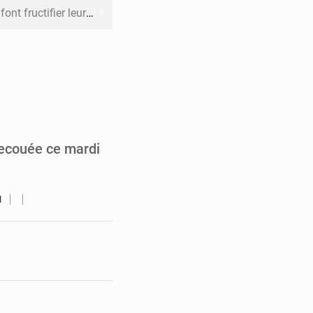
 leur argent avec l’USDT
 inclusive des enfants handicapés
rès 200 jours d’opacité
boulevard Étienne Tshisekedi
DC pour renforcer la riposte
secouée ce mardi
1