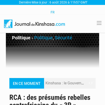
Dernière Mise à jour : 6 août 2026 à 11h57 GMT
FR
Politique
›
Politique
,
Sécurité
Kinshasa : le Gouvernement provincial annonce la construction imminente du boulevard Étienne Tshisekedi
EN CE MOMENT
Ebola Bundibugyo : Tshisekedi mobilise le Gouvernement, l’OMS et Africa CDC pour renforcer la riposte
RCA : des présumés rebelles
Ebola : Kinshasa renforce son dispositif après l’interception d’un bateau suspect