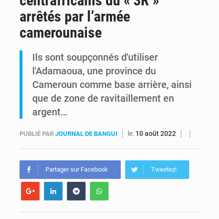
centrafricains du « 3R »
arrêtés par l’armée
FRIVAO : le procès du détournement de 325 millions de dollars reporté à la mi-août
camerounaise
FIFA : sous pression, Gianni Infantino convoque une réunion de crise au Maroc après l’échec de son projet de réforme
Ils sont soupçonnés d'utiliser
l'Adamaoua, une province du
Cameroun comme base arrière, ainsi
que de zone de ravitaillement en
argent…
le:
10 août 2022
PUBLIÉ PAR
JOURNAL DE BANGUI
Partager sur Facebook
Tweetez!