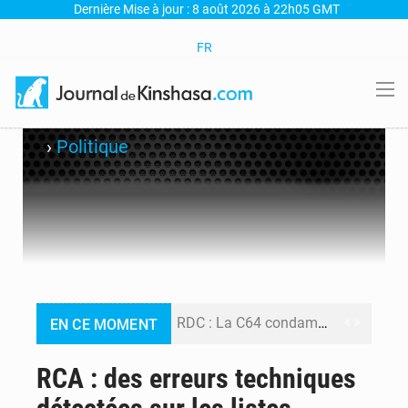
Dernière Mise à jour : 8 août 2026 à 22h05 GMT
FR
›
Politique
RDC : La C64 condamne les attaques contre l’opposition et maintient la date butoir du 15 août pour la suite des manifestations
EN CE MOMENT
Processus de Doha : La RDC libère 15 prisonniers et réaffirme sa détermination à respecter ses engagements
RCA : des erreurs techniques
Fiscalité numérique : Seules les startups bénéficient de l’exonération, mais l’arrêté interministériel reste en vigueur (Mise au point)