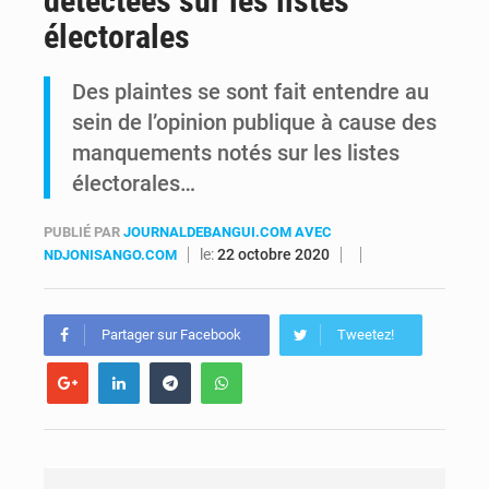
détectées sur les listes
électorales
RDC : Kinshasa annonce des analyses croisées après des allégations sur des traces d’uranium dans le cobalt exporté
Des plaintes se sont fait entendre au
Comment des milliers d’Africains protègent et font fructifier leur argent avec l’USDT
sein de l’opinion publique à cause des
manquements notés sur les listes
électorales…
PUBLIÉ PAR
JOURNALDEBANGUI.COM AVEC
le:
22 octobre 2020
NDJONISANGO.COM
Partager sur Facebook
Tweetez!