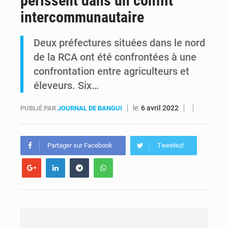
périssent dans un conflit
intercommunautaire
Alerte Ebola à Kinshasa : Un bateau sous haute surveillance accoste à Maluku avec 200 passagers à bord
Deux préfectures situées dans le nord
RDC : Christian Bosembe annonce la fermeture imminente de TikTok pour stopper la propagande de l’AFC-M23
de la RCA ont été confrontées à une
confrontation entre agriculteurs et
éleveurs. Six…
le:
6 avril 2022
PUBLIÉ PAR
JOURNAL DE BANGUI
Partager sur Facebook
Tweetez!