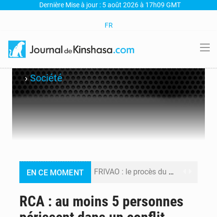
Dernière Mise à jour : 5 août 2026 à 17h09 GMT
FR
›
Société
FRIVAO : le procès du détournement de 325 millions de dollars reporté à la mi-août
EN CE MOMENT
FIFA : sous pression, Gianni Infantino convoque une réunion de crise au Maroc après l’échec de son projet de réforme
RCA : au moins 5 personnes
Génocide, guerres et pillages : La RDC obtient un calendrier judiciaire contre le Rwanda à la CIJ