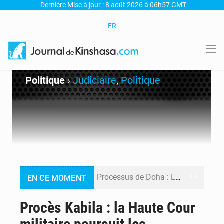
Dernière Mise à jour : 8 août 2026 à 06h57 GMT
FR
Politique
›
Judiciaire
,
Politique
Processus de Doha : La RDC libère 15 prisonniers et réaffirme sa détermination à respecter ses engagements
EN CE MOMENT
Fiscalité numérique : Seules les startups bénéficient de l’exonération, mais l’arrêté interministériel reste en vigueur (Mise au point)
Procès Kabila : la Haute Cour
RDC : Kinshasa annonce des analyses croisées après des allégations sur des traces d’uranium dans le cobalt exporté