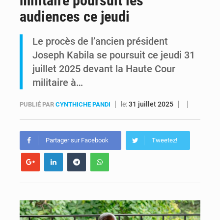
militaire poursuit les
audiences ce jeudi
Comment des milliers d’Africains protègent et font fructifier leur argent avec l’USDT
Le procès de l’ancien président
RDC : Raïssa Malu lance les préparatifs d’une Table ronde nationale sur l’éducation inclusive des enfants handicapés
Joseph Kabila se poursuit ce jeudi 31
juillet 2025 devant la Haute Cour
militaire à…
le:
31 juillet 2025
PUBLIÉ PAR
CYNTHICHE PANDI
Partager sur Facebook
Tweetez!