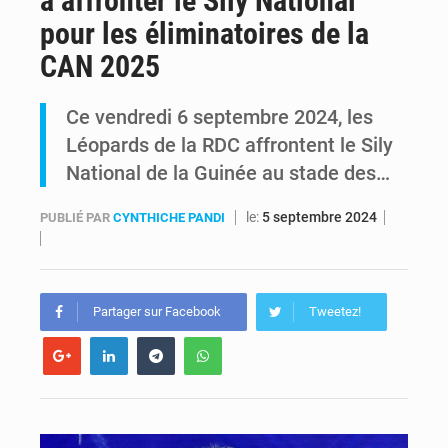
à affronter le Sily National
pour les éliminatoires de la
Kinshasa : Le Gouvernement provincial annonce la construction imminente du boulevard Étienne Tshisekedi
CAN 2025
Ebola Bundibugyo : Tshisekedi mobilise le Gouvernement, l’OMS et Africa CDC pour renforcer la riposte
Ce vendredi 6 septembre 2024, les
Léopards de la RDC affrontent le Sily
National de la Guinée au stade des…
le:
5 septembre 2024
PUBLIÉ PAR
CYNTHICHE PANDI
Partager sur Facebook
Tweetez!