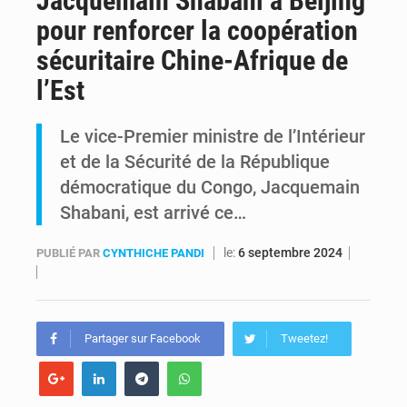
Jacquemain Shabani à Beijing
pour renforcer la coopération
Alerte Ebola à Kinshasa : Un bateau sous haute surveillance accoste à Maluku avec 200 passagers à bord
sécuritaire Chine-Afrique de
RDC : Christian Bosembe annonce la fermeture imminente de TikTok pour stopper la propagande de l’AFC-M23
l’Est
Le vice-Premier ministre de l’Intérieur
et de la Sécurité de la République
démocratique du Congo, Jacquemain
Shabani, est arrivé ce…
le:
6 septembre 2024
PUBLIÉ PAR
CYNTHICHE PANDI
Partager sur Facebook
Tweetez!