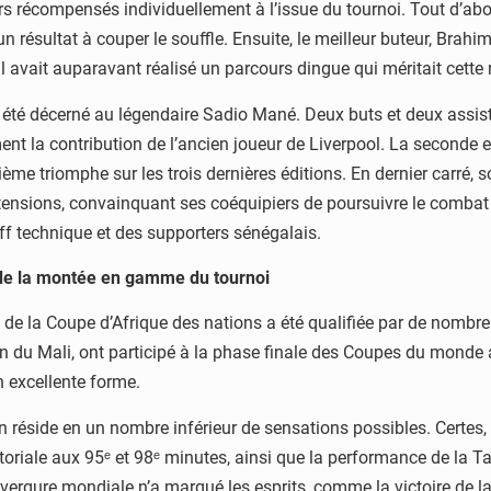
s récompensés individuellement à l’issue du tournoi. Tout d’abord
ésultat à couper le souffle. Ensuite, le meilleur buteur, Brahim 
 il avait auparavant réalisé un parcours dingue qui méritait cett
 été décerné au légendaire Sadio Mané. Deux buts et deux assists
ent la contribution de l’ancien joueur de Liverpool. La seconde e
e triomphe sur les trois dernières éditions. En dernier carré, son
 tensions, convainquant ses coéquipiers de poursuivre le combat
aff technique et des supporters sénégalais.
e la montée en gamme du tournoi
 de la Coupe d’Afrique des nations a été qualifiée par de nombreu
tion du Mali, ont participé à la phase finale des Coupes du mond
n excellente forme.
n réside en un nombre inférieur de sensations possibles. Certes, i
oriale aux 95ᵉ et 98ᵉ minutes, ainsi que la performance de la T
envergure mondiale n’a marqué les esprits, comme la victoire de