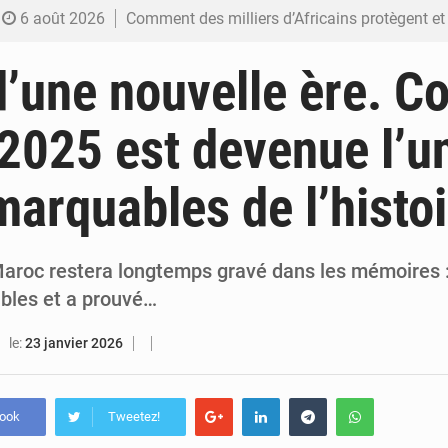
6 août 2026
Comment des milliers d’Africains protègent et font fructifier
6 août 2026
RDC : Raïssa Malu lance les préparatifs d’une Table ronde nationale sur l’éducation
d’une nouvelle ère. 
6 août 2026
Shadary et Minaku enfin transférés à l’auditorat militaire ap
2025 est devenue l’u
6 août 2026
Kinshasa : Le Gouvernement provincial annonce la construction imminente du 
marquables de l’histoi
6 août 2026
Ebola Bundibugyo : Tshisekedi mobilise le Gouvernement, l’OMS et Africa C
aroc restera longtemps gravé dans les mémoires : i
bles et a prouvé…
le:
23 janvier 2026
book
Tweetez!