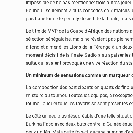
Impossible de ne pas mentionner trois autres joueur
Bounou : seulement 2 buts concédés en 7 matchs, un r
pas transformé le penalty décisif de la finale, mais
Le titre de MVP de la Coupe d’Afrique des nations a
sélection sénégalaise, mais ne révèlent pas pleinem
à fond et a mené les Lions de la Téranga à un deuxièm
moment décisif de la finale, Sadio a su apaiser les
suite, qui avaient provoqué une vive réaction du st
Un minimum de sensations comme un marqueur d
La composition des participants en quarts de finale
l’histoire du tournoi. Toutes les équipes, à l’excep
tournoi, auquel tous les favoris se sont présentés e
Le côté un peu plus désagréable d’une telle situatio
Burkina Faso avec deux buts contre la Guinée équat
deux unités. Mais cette fois-ci, aucune surprise d’