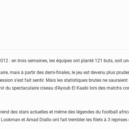
s 2012 : en trois semaines, les équipes ont planté 121 buts, soit 
aire, mais à partir des demi-finales, le jeu est devenu plus prud
pression s’est fait sentir. Mais les statistiques brutes ne sauraient 
enir du spectaculaire ciseau d’Ayoub El Kaabi lors des matchs co
prend des stars actuelles et même des légendes du football afr
ookman et Amad Diallo ont fait trembler les filets à 3 reprises