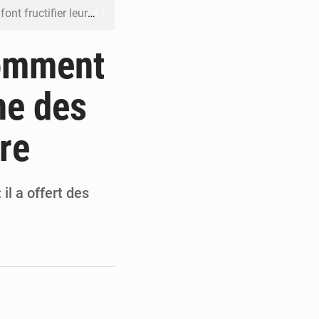
 leur argent avec l’USDT
 inclusive des enfants handicapés
Comment
rès 200 jours d’opacité
ne des
boulevard Étienne Tshisekedi
re
DC pour renforcer la riposte
l a offert des