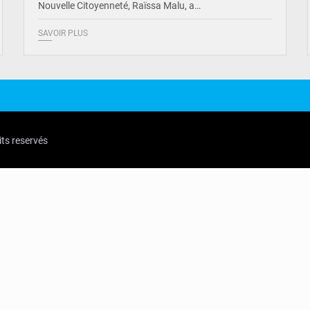
Nouvelle Citoyenneté, Raïssa Malu, a…
SAVOIR PLUS
its reservés