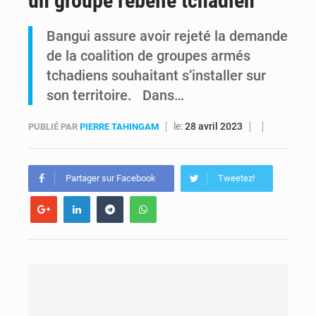
un groupe rebelle tchadien
Shadary et Minaku enfin transférés à l’auditorat militaire après 200 jours d’opacité
Bangui assure avoir rejeté la demande
de la coalition de groupes armés
Kinshasa : Le Gouvernement provincial annonce la construction imminente du boulevard Étienne Tshisekedi
tchadiens souhaitant s’installer sur
son territoire. Dans…
le:
28 avril 2023
PUBLIÉ PAR
PIERRE TAHINGAM
Partager sur Facebook
Tweetez!