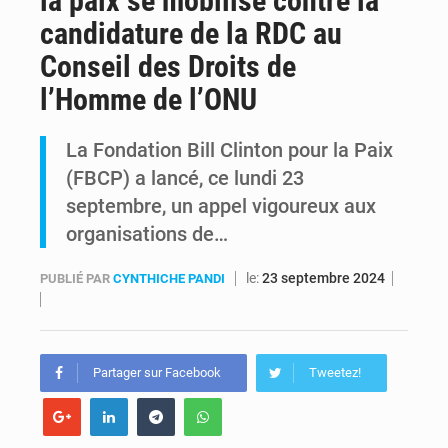
la paix se mobilise contre la
candidature de la RDC au
RDC : Kinshasa annonce des analyses croisées après des allégations sur des traces d’uranium dans le cobalt exporté
Conseil des Droits de
Comment des milliers d’Africains protègent et font fructifier leur argent avec l’USDT
l’Homme de l’ONU
La Fondation Bill Clinton pour la Paix
(FBCP) a lancé, ce lundi 23
septembre, un appel vigoureux aux
organisations de…
le:
23 septembre 2024
PUBLIÉ PAR
CYNTHICHE PANDI
Partager sur Facebook
Tweetez!