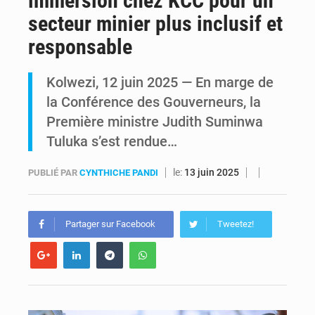
immersion chez KCC pour un
secteur minier plus inclusif et
FRIVAO : le procès du détournement de 325 millions de dollars reporté à la mi-août
responsable
FIFA : sous pression, Gianni Infantino convoque une réunion de crise au Maroc après l’échec de son projet de réforme
Kolwezi, 12 juin 2025 — En marge de
la Conférence des Gouverneurs, la
Première ministre Judith Suminwa
Tuluka s’est rendue…
le:
13 juin 2025
PUBLIÉ PAR
CYNTHICHE PANDI
Partager sur Facebook
Tweetez!