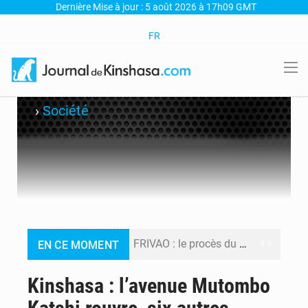
Dernière Mise à jour : 5 août 2026 à 17h09 GMT
FR
›
Société
FRIVAO : le procès du détournement de 325 millions de dollars reporté à la mi-août
EN CE MOMENT
FIFA : sous pression, Gianni Infantino convoque une réunion de crise au Maroc après l’échec de son projet de réforme
Kinshasa : l’avenue Mutombo
Génocide, guerres et pillages : La RDC obtient un calendrier judiciaire contre le Rwanda à la CIJ