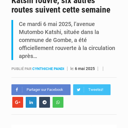
Katshi rouvre, six autres
routes suivent cette semaine
Alerte Ebola à Kinshasa : Un bateau sous haute surveillance accoste à Maluku avec 200 passagers à bord
Ce mardi 6 mai 2025, l’avenue
RDC : Christian Bosembe annonce la fermeture imminente de TikTok pour stopper la propagande de l’AFC-M23
Mutombo Katshi, située dans la
commune de Gombe, a été
officiellement rouverte à la circulation
après…
le:
6 mai 2025
PUBLIÉ PAR
CYNTHICHE PANDI
Partager sur Facebook
Tweetez!