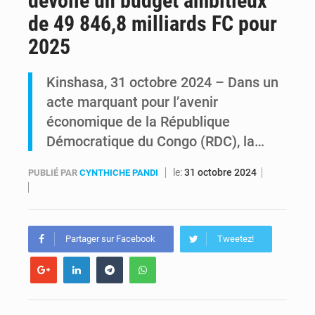
dévoile un budget ambitieux
de 49 846,8 milliards FC pour
RDC : Raïssa Malu lance les préparatifs d’une Table ronde nationale sur l’éducation inclusive des enfants handicapés
2025
Shadary et Minaku enfin transférés à l’auditorat militaire après 200 jours d’opacité
Kinshasa, 31 octobre 2024 – Dans un
acte marquant pour l’avenir
économique de la République
Démocratique du Congo (RDC), la…
le:
31 octobre 2024
PUBLIÉ PAR
CYNTHICHE PANDI
Partager sur Facebook
Tweetez!