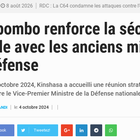
8 août 2026
RDC : La C64 condamne les attaques contre l’opposition et maintient la date butoir du 15 ao
8 août 2026
Processus de Doha : La RDC libère 15 prisonniers et réaffirme sa déterminatio
ombo renforce la séc
7 août 2026
Fiscalité numérique : Seules les startups bénéficient de l’exonération, mais l’arrêté interministé
le avec les anciens m
7 août 2026
RDC : Kinshasa annonce des analyses croisées après des allégations sur des traces d
éfense
6 août 2026
Comment des milliers d’Africains protègent et font fructifier
ctobre 2024, Kinshasa a accueilli une réunion str
re le Vice-Premier Ministre de la Défense national
le:
4 octobre 2024
ANDI
book
Tweetez!