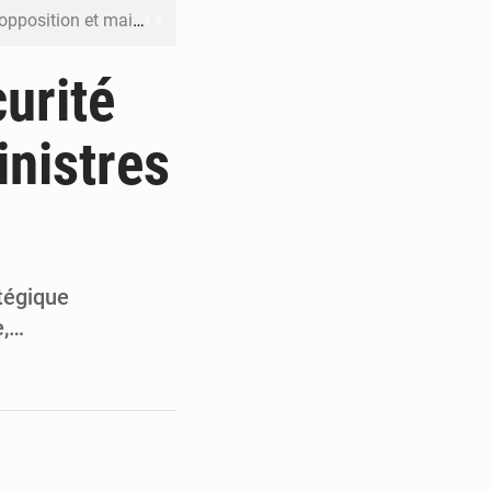
ût pour la suite des manifestations
n à respecter ses engagements
urité
riel reste en vigueur (Mise au point)
inistres
’uranium dans le cobalt exporté
 leur argent avec l’USDT
atégique
e,…