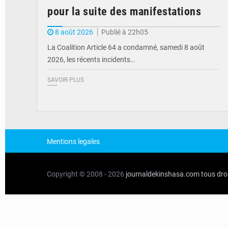
pour la suite des manifestations
8 août 2026
Publié à 22h05
La Coalition Article 64 a condamné, samedi 8 août
2026, les récents incidents…
SAVOIR PLUS
Mentions legales
Copyright © 2008 - 2026
journaldekinshasa.com
tous dro