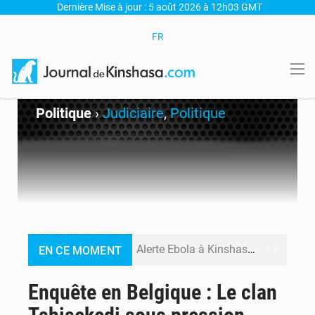
Dernière Mise à jour : 5 août 2026 à 12h03 GMT
FR
Politique
›
Judiciaire
,
Politique
Alerte Ebola à Kinshasa : Un bateau sous haute surveillance accoste à Maluku avec 200 passagers à bord
EN CE MOMENT
RDC : Christian Bosembe annonce la fermeture imminente de TikTok pour stopper la propagande de l’AFC-M23
Enquête en Belgique : Le clan
RDC : Après sa rencontre avec Tshisekedi, le CEFOCK annonce une offensive diplomatique pour la reconnaissance du GENOCOST dès la rentrée parlementaire en France