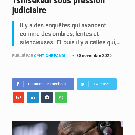
Tshisekedi sous pression
judiciaire
Est de la RDC : Aimé Boji réclame un tribunal international pour juger trois décennies de crimes impunis
Il y a des enquêtes qui avancent
Alain Bolodjwa claque la porte de la Coalition Article 64 – « Je ne cautionne pas ce dialogue avec ceux qui bafouent la Constitution »
comme des ombres, lentes et
silencieuses. Et puis il y a celles qui,…
le:
20 novembre 2025
PUBLIÉ PAR
CYNTICHE PANDI
Partager sur Facebook
Tweetez!