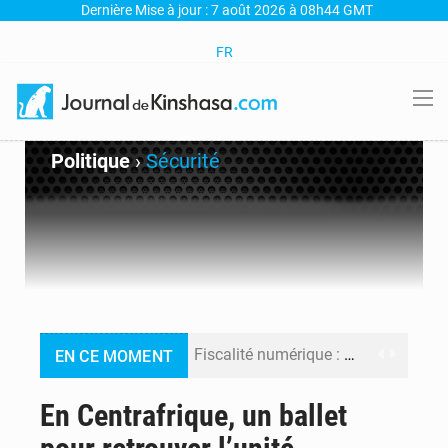
Dernière Mise à jour : 7 août 2026 à 08h44 GMT
FR
Politique
›
Sécurité
Fiscalité numérique : Seules les startups bénéficient de l’exonération, mais l’arrêté interministériel reste en vigueur (Mise au point)
EN CE MOMENT
RDC : Kinshasa annonce des analyses croisées après des allégations sur des traces d’uranium dans le cobalt exporté
En Centrafrique, un ballet
Comment des milliers d’Africains protègent et font fructifier leur argent avec l’USDT