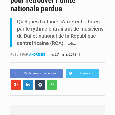
pour retrouver l’unité
nationale perdue
RDC : Raïssa Malu lance les préparatifs d’une Table ronde nationale sur l’éducation inclusive des enfants handicapés
Quelques badauds s'arrêtent, attirés
Shadary et Minaku enfin transférés à l’auditorat militaire après 200 jours d’opacité
par le rythme entrainant de musiciens
du Ballet national de la République
centrafricaine (RCA) Le…
le:
27 mars 2019
PUBLIÉ PAR
ANDRÉ EDI
Partager sur Facebook
Tweetez!