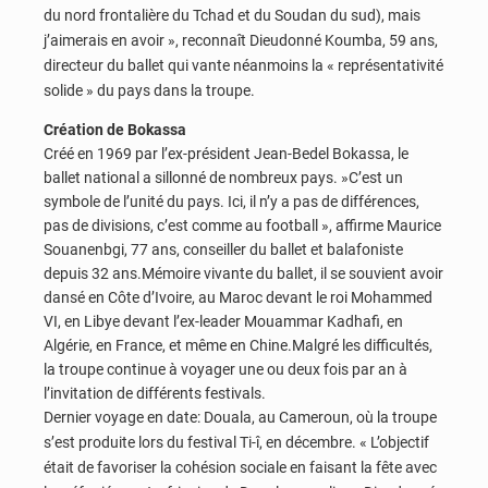
du nord frontalière du Tchad et du Soudan du sud), mais
j’aimerais en avoir », reconnaît Dieudonné Koumba, 59 ans,
directeur du ballet qui vante néanmoins la « représentativité
solide » du pays dans la troupe.
Création de Bokassa
Créé en 1969 par l’ex-président Jean-Bedel Bokassa, le
ballet national a sillonné de nombreux pays. »C’est un
symbole de l’unité du pays. Ici, il n’y a pas de différences,
pas de divisions, c’est comme au football », affirme Maurice
Souanenbgi, 77 ans, conseiller du ballet et balafoniste
depuis 32 ans.Mémoire vivante du ballet, il se souvient avoir
dansé en Côte d’Ivoire, au Maroc devant le roi Mohammed
VI, en Libye devant l’ex-leader Mouammar Kadhafi, en
Algérie, en France, et même en Chine.Malgré les difficultés,
la troupe continue à voyager une ou deux fois par an à
l’invitation de différents festivals.
Dernier voyage en date: Douala, au Cameroun, où la troupe
s’est produite lors du festival Ti-î, en décembre. « L’objectif
était de favoriser la cohésion sociale en faisant la fête avec