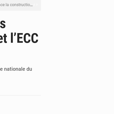
boulevard Étienne Tshisekedi
DC pour renforcer la riposte
es
on d’un bateau suspect
t l’ECC
rs reporté à la mi-août
 l’échec de son projet de réforme
le nationale du