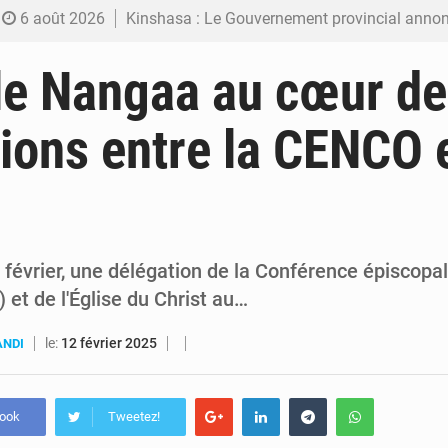
6 août 2026
Kinshasa : Le Gouvernement provincial annonce la construction imminente du 
6 août 2026
Ebola Bundibugyo : Tshisekedi mobilise le Gouvernement, l’OMS et Africa C
le Nangaa au cœur d
6 août 2026
Ebola : Kinshasa renforce son dispositif après l’intercepti
ions entre la CENCO e
5 août 2026
FRIVAO : le procès du détournement de 325 millions de dolla
5 août 2026
FIFA : sous pression, Gianni Infantino convoque une réunion de crise au Maroc après
février, une délégation de la Conférence épiscopa
et de l'Église du Christ au…
le:
12 février 2025
ANDI
book
Tweetez!