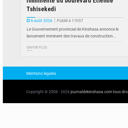
imminente du boulevard Étienne
Tshisekedi
6 août 2026
Publié à 11h57
Le Gouvernement provincial de Kinshasa annonce le
lancement imminent des travaux de construction…
SAVOIR PLUS
Mentions legales
Copyright © 2008 - 2026
journaldekinshasa.com
tous dro