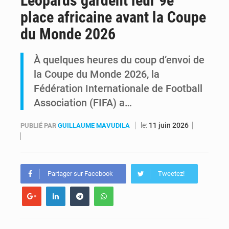
Léopards gardent leur 9e
place africaine avant la Coupe
RDC : Raïssa Malu lance les préparatifs d’une Table ronde nationale sur l’éducation inclusive des enfants handicapés
du Monde 2026
Shadary et Minaku enfin transférés à l’auditorat militaire après 200 jours d’opacité
À quelques heures du coup d’envoi de
la Coupe du Monde 2026, la
Fédération Internationale de Football
Association (FIFA) a…
le:
11 juin 2026
PUBLIÉ PAR
GUILLAUME MAVUDILA
Partager sur Facebook
Tweetez!