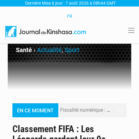
Dernière Mise à jour : 7 août 2026 à 08h44 GMT
FR
Santé
›
Actualité
,
Sport
Fiscalité numérique : Seules les startups bénéficient de l’exonération, mais l’arrêté interministériel reste en vigueur (Mise au point)
EN CE MOMENT
RDC : Kinshasa annonce des analyses croisées après des allégations sur des traces d’uranium dans le cobalt exporté
Classement FIFA : Les
Comment des milliers d’Africains protègent et font fructifier leur argent avec l’USDT