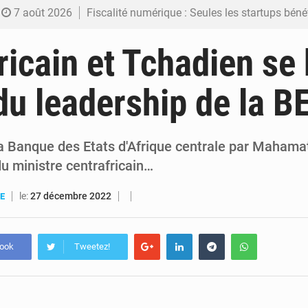
7 août 2026
Fiscalité numérique : Seules les startups bénéficient de l’exonération, mais l’arrêté interministé
7 août 2026
RDC : Kinshasa annonce des analyses croisées après des allégations sur des traces d
ricain et Tchadien se 
6 août 2026
Comment des milliers d’Africains protègent et font fructifier
du leadership de la 
6 août 2026
RDC : Raïssa Malu lance les préparatifs d’une Table ronde nationale sur l’éducation
6 août 2026
Shadary et Minaku enfin transférés à l’auditorat militaire ap
a Banque des Etats d'Afrique centrale par Mahamat 
du ministre centrafricain…
le:
27 décembre 2022
UE
book
Tweetez!