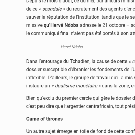
Depuis le mois d’août, ce dernier, par ailleurs mini
de ce
« scandale »
du recrutement des agents d’enca
sauver la réputation de l’institution, tandis que le 
missive
qu’Hervé Ndoba
adresse le 21 octobre – so
le communiqué final n’aient pas été portés à son att
Hervé Ndoba
Dans l’entourage du Tchadien, la cause de cette
« c
dossier susceptible d’ébranler les fondements de l’U
inflexible. D’ailleurs, le groupe de travail qu’il a mi
instaure un
« dualisme monétaire »
dans la zone, en
Bien qu’exclu du premier cercle qui gère le dossier 
c’est peu dire que l’argentier centrafricain, tout pr
Game of thrones
Un autre sujet émerge en toile de fond de cette conf