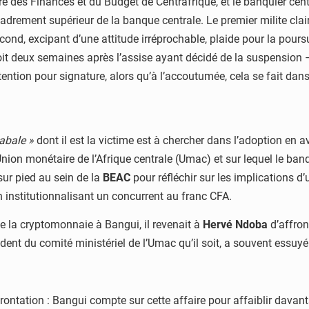
stre des Finances et du Budget de Centrafrique, et le banquier cen
drement supérieur de la banque centrale. Le premier milite clai
second, excipant d’une attitude irréprochable, plaide pour la pour
it deux semaines après l’assise ayant décidé de la suspension – 
ention pour signature, alors qu’à l’accoutumée, cela se fait dans
abale »
dont il est la victime est à chercher dans l’adoption en a
nion monétaire de l’Afrique centrale (Umac) et sur lequel le ban
s sur pied au sein de la
BEAC
pour réfléchir sur les implications d
 institutionnalisant un concurrent au franc CFA.
de la cryptomonnaie à Bangui, il revenait à
Hervé Ndoba
d’affron
ésident du comité ministériel de l’Umac qu’il soit, a souvent essuy
rontation : Bangui compte sur cette affaire pour affaiblir davan