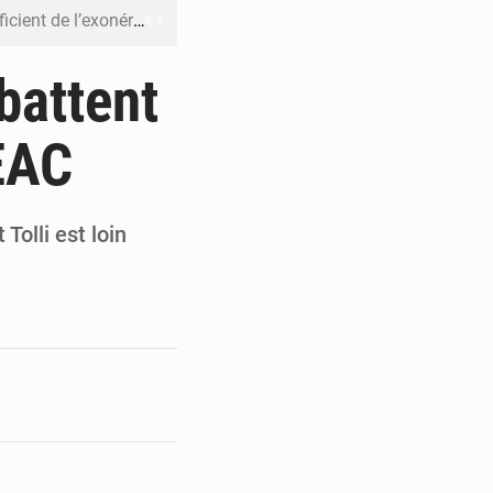
riel reste en vigueur (Mise au point)
’uranium dans le cobalt exporté
battent
 leur argent avec l’USDT
BEAC
 inclusive des enfants handicapés
rès 200 jours d’opacité
Tolli est loin