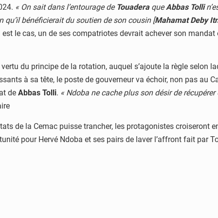
2024.
« On sait dans l’entourage de
Touadera
que
Abbas Tolli
n’e
in qu’il bénéficierait du soutien de son cousin [
Mahamat Deby It
el est le cas, un de ses compatriotes devrait achever son mandat 
 vertu du principe de la rotation, auquel s’ajoute la règle selon la
sants à sa tête, le poste de gouverneur va échoir, non pas au C
dat de
Abbas Tolli
.
« Ndoba ne cache plus son désir de récupérer c
ire
ts de la Cemac puisse trancher, les protagonistes croiseront enc
nité pour Hervé Ndoba et ses pairs de laver l’affront fait par Tol