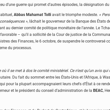
jeu d’une guerre qui promet d’autres épisodes, la désignation du
abituel,
Abbas Mahamat Tolli
avait le triomphe modeste.
« Pers
es conséquences »
, lâchait le gouverneur de la Banque des États de 
t au dernier comité de politique monétaire de l’année. Le Tchadi
st favorable – qu’il a sollicité de la Cour de justice de la Commu
inistres des Finances, le 6 octobre, de suspendre le controversé 
terne du processus.
ù il se met à dos le comité ministériel. Ce n’est qu’un avis qui
ire. Du fait du sommet entre les États-Unis et l’Afrique, à Wa
, qui pour la plupart accompagnaient leurs chefs d’État à ce rend
rneur et le président du conseil d’administration de la
BEAC
, H