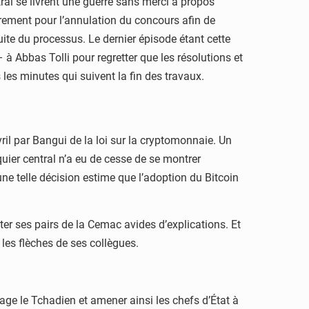
tral se livrent une guerre sans merci à propos
rement pour l’annulation du concours afin de
suite du processus. Le dernier épisode étant cette
à Abbas Tolli pour regretter que les résolutions et
 les minutes qui suivent la fin des travaux.
vril par Bangui de la loi sur la cryptomonnaie. Un
quier central n’a eu de cesse de se montrer
’une telle décision estime que l’adoption du Bitcoin
ter ses pairs de la Cemac avides d’explications. Et
é les flèches de ses collègues.
tage le Tchadien et amener ainsi les chefs d’État à