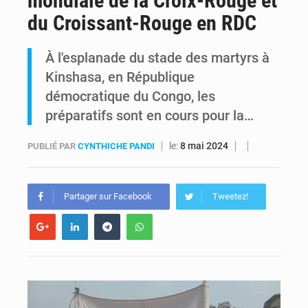
mondiale de la Croix-Rouge et
du Croissant-Rouge en RDC
Est de la RDC : Aimé Boji réclame un tribunal international pour juger trois décennies de crimes impunis
À l'esplanade du stade des martyrs à
Alain Bolodjwa claque la porte de la Coalition Article 64 – « Je ne cautionne pas ce dialogue avec ceux qui bafouent la Constitution »
Kinshasa, en République
démocratique du Congo, les
préparatifs sont en cours pour la…
le:
8 mai 2024
PUBLIÉ PAR
CYNTHICHE PANDI
Partager sur Facebook
Tweetez!