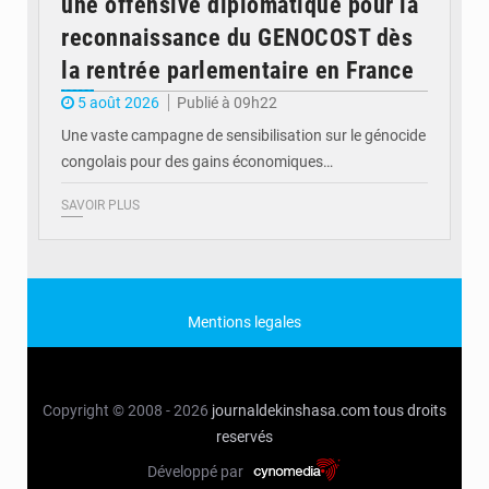
une offensive diplomatique pour la
reconnaissance du GENOCOST dès
la rentrée parlementaire en France
5 août 2026
Publié à 09h22
Une vaste campagne de sensibilisation sur le génocide
congolais pour des gains économiques…
SAVOIR PLUS
Mentions legales
Copyright © 2008 - 2026
journaldekinshasa.com
tous droits
reservés
Développé par