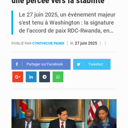
une percée vers la stabilité
FRIVAO : le procès du détournement de 325 millions de dollars reporté à la mi-août
Le 27 juin 2025, un événement majeur
s’est tenu à Washington : la signature
FIFA : sous pression, Gianni Infantino convoque une réunion de crise au Maroc après l’échec de son projet de réforme
de l’accord de paix RDC-Rwanda, en…
le:
27 juin 2025
PUBLIÉ PAR
CYNTHICHE PANDI
Partager sur Facebook
Tweetez!