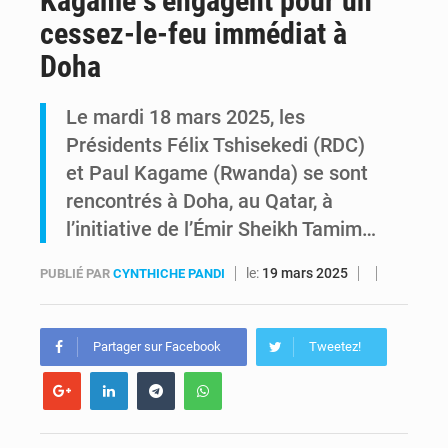
Kagame s’engagent pour un
cessez-le-feu immédiat à
RDC : Raïssa Malu lance les préparatifs d’une Table ronde nationale sur l’éducation inclusive des enfants handicapés
Doha
Shadary et Minaku enfin transférés à l’auditorat militaire après 200 jours d’opacité
Le mardi 18 mars 2025, les
Présidents Félix Tshisekedi (RDC)
et Paul Kagame (Rwanda) se sont
rencontrés à Doha, au Qatar, à
l’initiative de l’Émir Sheikh Tamim…
le:
19 mars 2025
PUBLIÉ PAR
CYNTHICHE PANDI
Partager sur Facebook
Tweetez!