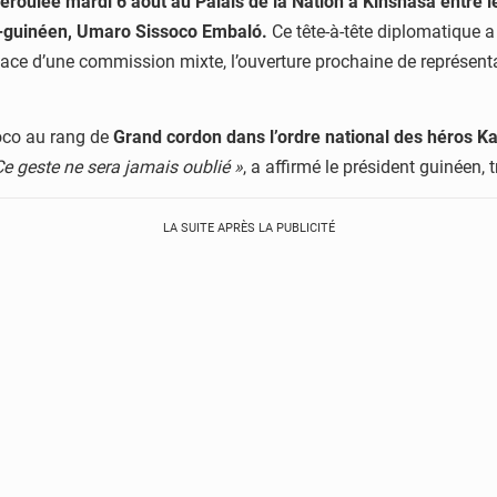
déroulée mardi 6 août au Palais de la Nation à Kinshasa entre 
u-guinéen, Umaro Sissoco Embaló.
Ce tête-à-tête diplomatique a
place d’une commission mixte, l’ouverture prochaine de représen
soco au rang de
Grand cordon dans l’ordre national des héros 
Ce geste ne sera jamais oublié »
, a affirmé le président guinéen, 
LA SUITE APRÈS LA PUBLICITÉ