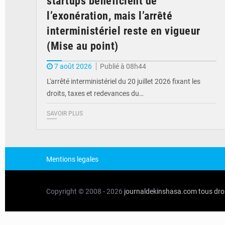
startups bénéficient de
l’exonération, mais l’arrêté
interministériel reste en vigueur
(Mise au point)
7 août 2026
Publié à 08h44
L'arrêté interministériel du 20 juillet 2026 fixant les
droits, taxes et redevances du…
SAVOIR PLUS
Mentions legales
Copyright © 2008 - 2026
journaldekinshasa.com
tous dro