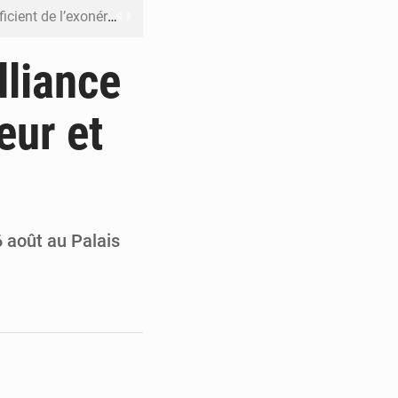
riel reste en vigueur (Mise au point)
’uranium dans le cobalt exporté
lliance
 leur argent avec l’USDT
eur et
 inclusive des enfants handicapés
rès 200 jours d’opacité
6 août au Palais