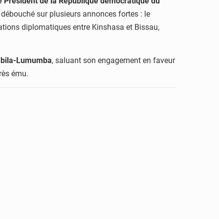
le Président de la République démocratique du
 débouché sur plusieurs annonces fortes : le
tations diplomatiques entre Kinshasa et Bissau,
Kabila-Lumumba
, saluant son engagement en faveur
très ému.