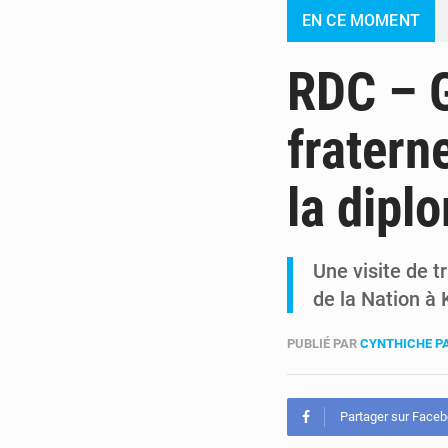
EN CE MOMENT
RDC – G
fratern
la dipl
Une visite de t
de la Nation à 
PUBLIÉ PAR
CYNTHICHE P
Partager sur Face