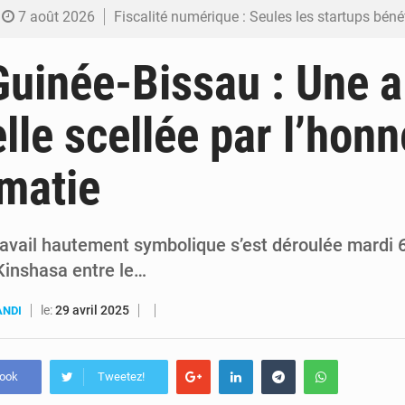
7 août 2026
Fiscalité numérique : Seules les startups bénéficient de l’exonération, mais l’arrêté interministé
7 août 2026
RDC : Kinshasa annonce des analyses croisées après des allégations sur des traces d
uinée-Bissau : Une a
6 août 2026
Comment des milliers d’Africains protègent et font fructifier
elle scellée par l’honn
6 août 2026
RDC : Raïssa Malu lance les préparatifs d’une Table ronde nationale sur l’éducation
omatie
6 août 2026
Shadary et Minaku enfin transférés à l’auditorat militaire ap
ravail hautement symbolique s’est déroulée mardi 
Kinshasa entre le…
le:
29 avril 2025
ANDI
book
Tweetez!