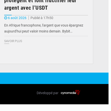
protègent et font fructifier leur
argent avec l’USDT
6 août 2026
Publié à 17h50
En Afrique francophone, l'argent que vous épargnez
aujourd'hui peut valoir moins demain. Bybit…
SAVOIR PLUS
Développé par