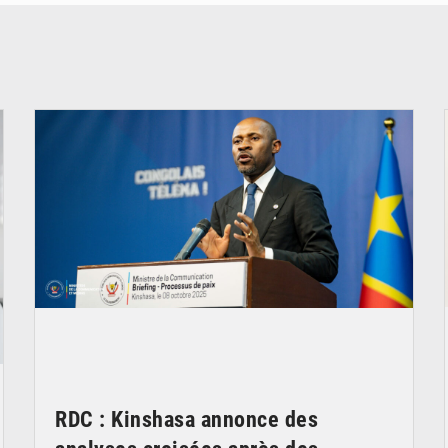
© Ouragan.cd
RDC : Kinshasa annonce des