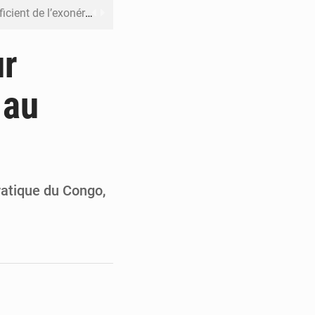
riel reste en vigueur (Mise au point)
’uranium dans le cobalt exporté
ur
 leur argent avec l’USDT
 au
 inclusive des enfants handicapés
rès 200 jours d’opacité
ratique du Congo,