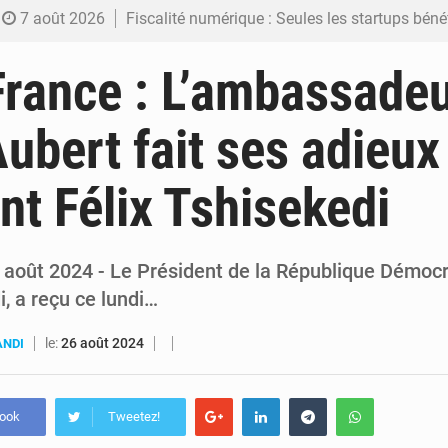
7 août 2026
Fiscalité numérique : Seules les startups bénéficient de l’exonération, mais l’arrêté interministé
7 août 2026
RDC : Kinshasa annonce des analyses croisées après des allégations sur des traces d
rance : L’ambassade
6 août 2026
Comment des milliers d’Africains protègent et font fructifier
ubert fait ses adieux
6 août 2026
RDC : Raïssa Malu lance les préparatifs d’une Table ronde nationale sur l’éducation
nt Félix Tshisekedi
6 août 2026
Shadary et Minaku enfin transférés à l’auditorat militaire ap
6 août 2024 - Le Président de la République Démoc
i, a reçu ce lundi…
le:
26 août 2024
ANDI
book
Tweetez!