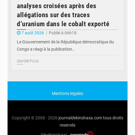
analyses croisées après des
allégations sur des traces
d’uranium dans le cobalt exporté
7 août 2026
Publié à 06h18
Le Gouvernement de la République démocratique du
Congo a réagi à la publication…
SAVOIR PLUS
Mentions legales
Copyright © 2008 - 2026
journaldekinshasa.com
tous droits
reservés
Développé par