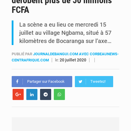
dérobent plus de 50 millions
FCFA
Comment des milliers d’Africains protègent et font fructifier leur argent avec l’USDT
La scène a eu lieu ce mercredi 15
RDC : Raïssa Malu lance les préparatifs d’une Table ronde nationale sur l’éducation inclusive des enfants handicapés
juillet au village Ngbama, situé à 57
kilomètres de Bocaranga sur l’axe…
PUBLIÉ PAR
JOURNALDEBANGUI.COM AVEC CORBEAUNEWS-
le:
20 juillet 2020
CENTRAFRIQUE.COM
Partager sur Facebook
Tweetez!