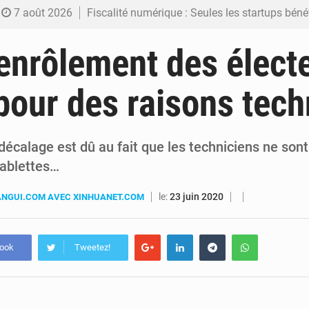
7 août 2026
Fiscalité numérique : Seules les startups bénéficient de l’exonération, mais l’arrêté interministé
7 août 2026
RDC : Kinshasa annonce des analyses croisées après des allégations sur des traces d
’enrôlement des élect
6 août 2026
Comment des milliers d’Africains protègent et font fructifier
pour des raisons tec
6 août 2026
RDC : Raïssa Malu lance les préparatifs d’une Table ronde nationale sur l’éducation
6 août 2026
Shadary et Minaku enfin transférés à l’auditorat militaire ap
décalage est dû au fait que les techniciens ne son
tablettes…
le:
23 juin 2020
NGUI.COM AVEC XINHUANET.COM
book
Tweetez!