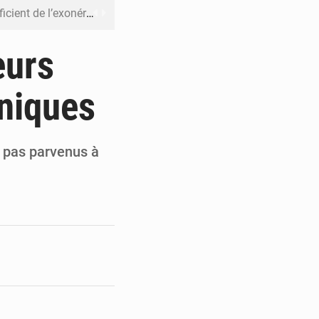
riel reste en vigueur (Mise au point)
’uranium dans le cobalt exporté
eurs
 leur argent avec l’USDT
hniques
 inclusive des enfants handicapés
rès 200 jours d’opacité
t pas parvenus à