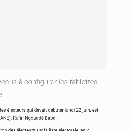
enus à configurer les tablettes
e.
des électeurs qui devait débuter lundi 22 juin, est
s (ANE), Rufin Ngouadé Baba.
n des électeurs sur la liste électorale, en y