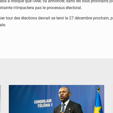
aba a indiqué que l’ANE va annoncer, dans les tous prochains jo
ntrainte n’impactera pas le processus électoral.
mier tour des élections devrait se tenir le 27 décembre prochain, p
ale.
© Ouragan.cd