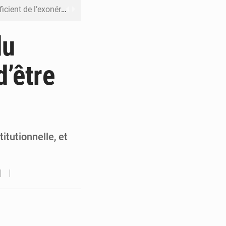
riel reste en vigueur (Mise au point)
’uranium dans le cobalt exporté
du
 leur argent avec l’USDT
d’être
 inclusive des enfants handicapés
rès 200 jours d’opacité
itutionnelle, et