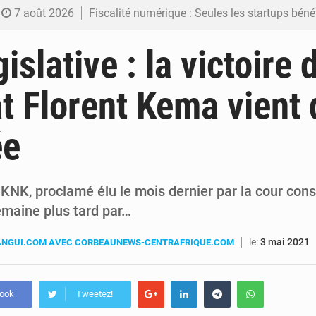
7 août 2026
Fiscalité numérique : Seules les startups bénéficient de l’exonération, mais l’arrêté interministé
7 août 2026
RDC : Kinshasa annonce des analyses croisées après des allégations sur des traces d
slative : la victoire 
6 août 2026
Comment des milliers d’Africains protègent et font fructifier
t Florent Kema vient 
6 août 2026
RDC : Raïssa Malu lance les préparatifs d’une Table ronde nationale sur l’éducation
ée
6 août 2026
Shadary et Minaku enfin transférés à l’auditorat militaire ap
KNK, proclamé élu le mois dernier par la cour const
emaine plus tard par…
le:
3 mai 2021
NGUI.COM AVEC CORBEAUNEWS-CENTRAFRIQUE.COM
book
Tweetez!