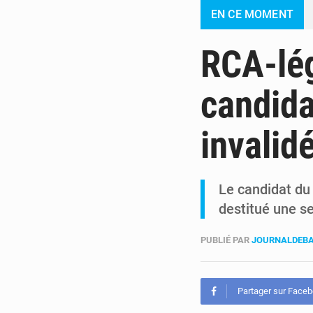
EN CE MOMENT
RCA-légi
candida
invalid
Le candidat du 
destitué une s
PUBLIÉ PAR
JOURNALDEBA
Partager sur Face