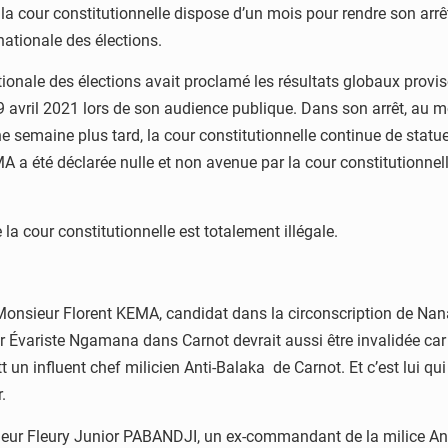
 la cour constitutionnelle dispose d’un mois pour rendre son arrêt
nationale des élections.
tionale des élections avait proclamé les résultats globaux provis
 19 avril 2021 lors de son audience publique. Dans son arrêt, au 
e semaine plus tard, la cour constitutionnelle continue de statuer
MA a été déclarée nulle et non avenue par la cour constitutionnel
la cour constitutionnelle est totalement illégale.
e Monsieur Florent KEMA, candidat dans la circonscription de Na
r Évariste Ngamana dans Carnot devrait aussi être invalidée ca
n influent chef milicien Anti-Balaka de Carnot. Et c’est lui qu
.
ieur Fleury Junior PABANDJI, un ex-commandant de la milice Anti