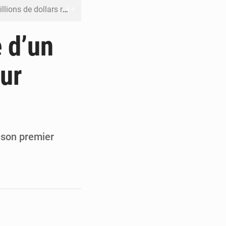
rs reporté à la mi-août
 l’échec de son projet de réforme
 d’un
e contre le Rwanda à la CIJ
our
ku avec 200 passagers à bord
er la propagande de l’AFC-M23
 son premier