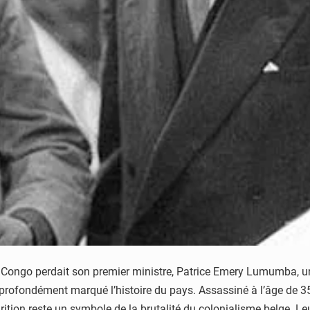
 Congo perdait son premier ministre, Patrice Emery Lumumba, un
 a profondément marqué l’histoire du pays. Assassiné à l’âge d
ition reste un symbole de la brutalité du colonialisme belge. Le