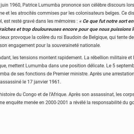
 juin 1960, Patrice Lumumba prononce son célèbre discours lor
me et les atrocités commises par les colonisateurs belges. Ce di
el, est resté gravé dans les mémoires :
« Ce que fut notre sort en
fraîches et trop douloureuses encore pour que nous puissions 
ieux provoque la colère du roi Baudoin de Belgique, qui tente de
son engagement pour la souveraineté nationale.
dant, les tensions montent rapidement. La rébellion militaire et
que, mettent Lumumba dans une position délicate. Le 5 septem
ba de ses fonctions de Premier ministre. Après une arrestati
 assassiné le 17 janvier 1961.
histoire du Congo et de l’Afrique. Après son assassinat, les corps
 une enquête menée en 2000-2001 a révélé la responsabilité du g