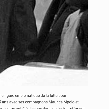
e figure emblématique de la lutte pour
e 35 ans avec ses compagnons Maurice Mpolo et
urs corps ont été dissous dans de l’acide, effaçant