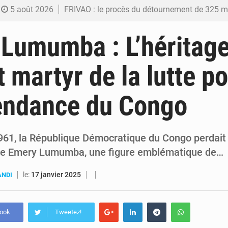
5 août 2026
FRIVAO : le procès du détournement de 325 millions de dolla
5 août 2026
FIFA : sous pression, Gianni Infantino convoque une réunion de crise au Maroc après
 Lumumba : L’héritage
5 août 2026
Génocide, guerres et pillages : La RDC obtient un calendrier judiciair
t martyr de la lutte p
5 août 2026
Alerte Ebola à Kinshasa : Un bateau sous haute surveillance accoste à Malu
endance du Congo
5 août 2026
RDC : Christian Bosembe annonce la fermeture imminente de TikTok pour stopp
1961, la République Démocratique du Congo perdait
ice Emery Lumumba, une figure emblématique de…
le:
17 janvier 2025
ANDI
book
Tweetez!