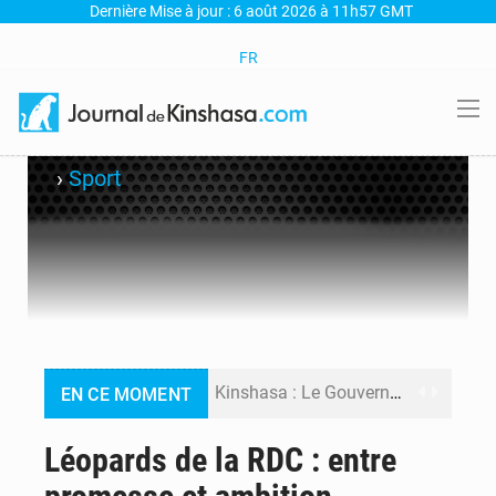
Dernière Mise à jour : 6 août 2026 à 11h57 GMT
FR
›
Sport
Kinshasa : Le Gouvernement provincial annonce la construction imminente du boulevard Étienne Tshisekedi
EN CE MOMENT
Ebola Bundibugyo : Tshisekedi mobilise le Gouvernement, l’OMS et Africa CDC pour renforcer la riposte
Léopards de la RDC : entre
Ebola : Kinshasa renforce son dispositif après l’interception d’un bateau suspect