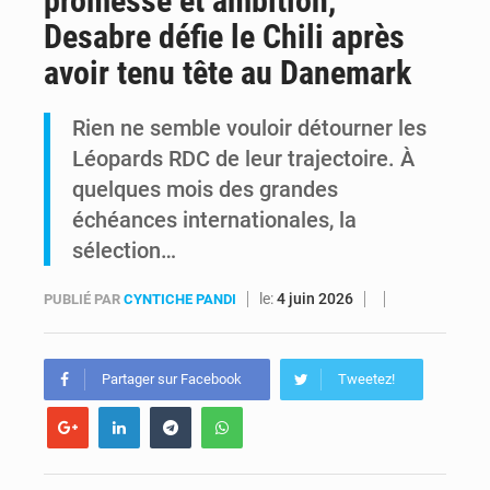
promesse et ambition,
Desabre défie le Chili après
FRIVAO : le procès du détournement de 325 millions de dollars reporté à la mi-août
avoir tenu tête au Danemark
FIFA : sous pression, Gianni Infantino convoque une réunion de crise au Maroc après l’échec de son projet de réforme
Rien ne semble vouloir détourner les
Léopards RDC de leur trajectoire. À
quelques mois des grandes
échéances internationales, la
sélection…
le:
4 juin 2026
PUBLIÉ PAR
CYNTICHE PANDI
Partager sur Facebook
Tweetez!