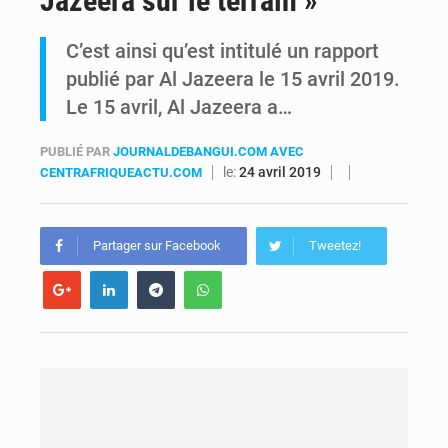
Jazeera sur le terrain »
RDC : Raïssa Malu lance les préparatifs d’une Table ronde nationale sur l’éducation inclusive des enfants handicapés
C’est ainsi qu’est intitulé un rapport
publié par Al Jazeera le 15 avril 2019.
Shadary et Minaku enfin transférés à l’auditorat militaire après 200 jours d’opacité
Le 15 avril, Al Jazeera a…
PUBLIÉ PAR
JOURNALDEBANGUI.COM AVEC
le:
24 avril 2019
CENTRAFRIQUEACTU.COM
Partager sur Facebook
Tweetez!