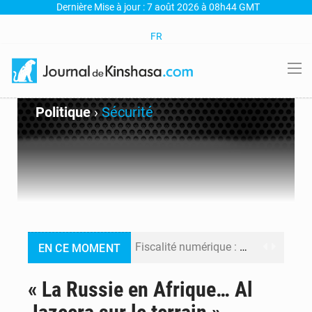
Dernière Mise à jour : 7 août 2026 à 08h44 GMT
FR
Politique
›
Sécurité
Fiscalité numérique : Seules les startups bénéficient de l’exonération, mais l’arrêté interministériel reste en vigueur (Mise au point)
EN CE MOMENT
RDC : Kinshasa annonce des analyses croisées après des allégations sur des traces d’uranium dans le cobalt exporté
« La Russie en Afrique… Al
Comment des milliers d’Africains protègent et font fructifier leur argent avec l’USDT