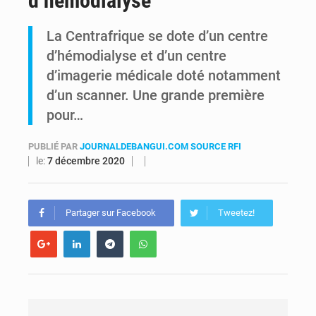
d’hémodialyse
FRIVAO : le procès du détournement de 325 millions de dollars reporté à la mi-août
La Centrafrique se dote d’un centre
d’hémodialyse et d’un centre
FIFA : sous pression, Gianni Infantino convoque une réunion de crise au Maroc après l’échec de son projet de réforme
d’imagerie médicale doté notamment
d’un scanner. Une grande première
pour…
PUBLIÉ PAR
JOURNALDEBANGUI.COM SOURCE RFI
le:
7 décembre 2020
Partager sur Facebook
Tweetez!