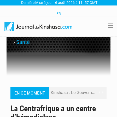
Dernière Mise à jour : 6 août 2026 à 11h57 GMT
FR
›
Santé
Kinshasa : Le Gouvernement provincial annonce la construction imminente du boulevard Étienne Tshisekedi
EN CE MOMENT
Ebola Bundibugyo : Tshisekedi mobilise le Gouvernement, l’OMS et Africa CDC pour renforcer la riposte
La Centrafrique a un centre
Ebola : Kinshasa renforce son dispositif après l’interception d’un bateau suspect