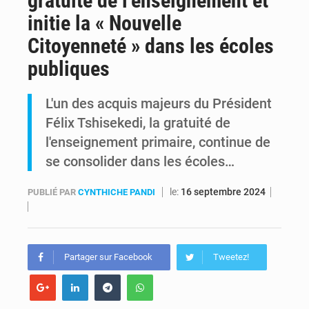
gratuité de l’enseignement et
initie la « Nouvelle
Alerte Ebola à Kinshasa : Un bateau sous haute surveillance accoste à Maluku avec 200 passagers à bord
Citoyenneté » dans les écoles
RDC : Christian Bosembe annonce la fermeture imminente de TikTok pour stopper la propagande de l’AFC-M23
publiques
L'un des acquis majeurs du Président
Félix Tshisekedi, la gratuité de
l'enseignement primaire, continue de
se consolider dans les écoles…
le:
16 septembre 2024
PUBLIÉ PAR
CYNTHICHE PANDI
Partager sur Facebook
Tweetez!