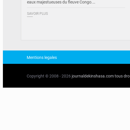
eaux majestueuses du fleuve Congo.…
SAVOIR PLUS
Mentions legales
Copyright © 2008 - 2026
journaldekinshasa.com
tous dro