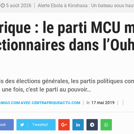
5 août 2026
Alerte Ebola à Kinshasa : Un bateau sous haute surveillance accoste à Malu
5 août 2026
RDC : Christian Bosembe annonce la fermeture imminente de TikTok pour stopp
rique : le parti MCU
5 août 2026
RDC : Après sa rencontre avec Tshisekedi, le CEFOCK annonce une offensive diplomatique pour la reconnaissance du GEN
ctionnaires dans l’Ou
4 août 2026
Est de la RDC : Aimé Boji réclame un tribunal international pour juger tro
4 août 2026
Alain Bolodjwa claque la porte de la Coalition Article 64 – « Je ne cautionne pas ce dialogue ave
s des élections générales, les partis politiques 
 une fois, c’est le parti au pouvoir…
le:
17 mai 2019
NGUI.COM AVEC CENTRAFRIQUEACTU.COM
book
Tweetez!