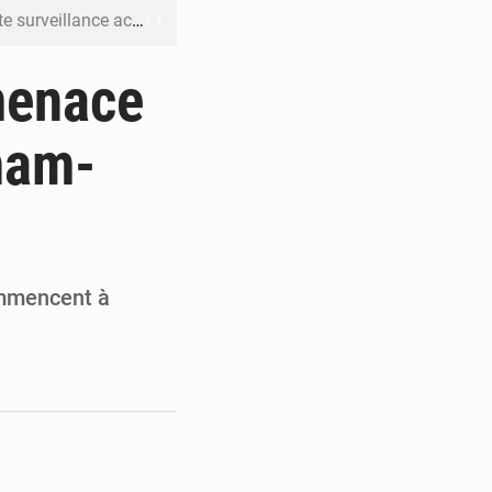
ku avec 200 passagers à bord
er la propagande de l’AFC-M23
 menace
OCOST dès la rentrée parlementaire en France
ham-
is décennies de crimes impunis
c ceux qui bafouent la Constitution »
commencent à