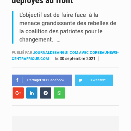
déployés au front
FRIVAO : le procès du détournement de 325 millions de dollars reporté à la mi-août
L’objectif est de faire face à la
menace grandissante des rebelles de
FIFA : sous pression, Gianni Infantino convoque une réunion de crise au Maroc après l’échec de son projet de réforme
la coalition des patriotes pour le
changement. …
PUBLIÉ PAR
JOURNALDEBANGUI.COM AVEC CORBEAUNEWS-
le:
30 septembre 2021
CENTRAFRIQUE.COM
Partager sur Facebook
Tweetez!