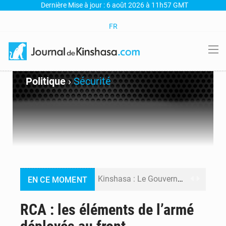
Dernière Mise à jour : 6 août 2026 à 11h57 GMT
FR
Politique
›
Sécurité
Kinshasa : Le Gouvernement provincial annonce la construction imminente du boulevard Étienne Tshisekedi
EN CE MOMENT
Ebola Bundibugyo : Tshisekedi mobilise le Gouvernement, l’OMS et Africa CDC pour renforcer la riposte
RCA : les éléments de l’armé
Ebola : Kinshasa renforce son dispositif après l’interception d’un bateau suspect