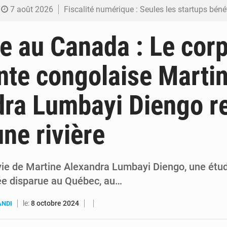
7 août 2026
Fiscalité numérique : Seules les startups bénéficient de l’exonération, mais l’arrêté interministé
7 août 2026
RDC : Kinshasa annonce des analyses croisées après des allégations sur des traces d
e au Canada : Le cor
6 août 2026
Comment des milliers d’Africains protègent et font fructifier
ante congolaise Marti
6 août 2026
RDC : Raïssa Malu lance les préparatifs d’une Table ronde nationale sur l’éducation
ra Lumbayi Diengo r
6 août 2026
Shadary et Minaku enfin transférés à l’auditorat militaire ap
une rivière
vie de Martine Alexandra Lumbayi Diengo, une étu
ée disparue au Québec, au…
le:
8 octobre 2024
ANDI