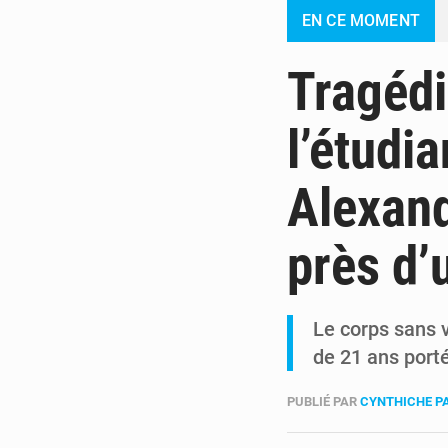
EN CE MOMENT
Tragédi
l’étudi
Alexand
près d’
Le corps sans 
de 21 ans port
PUBLIÉ PAR
CYNTHICHE P