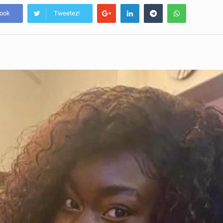
book
Tweetez!