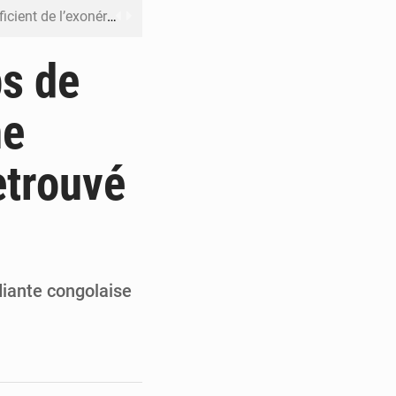
riel reste en vigueur (Mise au point)
’uranium dans le cobalt exporté
ps de
 leur argent avec l’USDT
ne
 inclusive des enfants handicapés
etrouvé
rès 200 jours d’opacité
diante congolaise