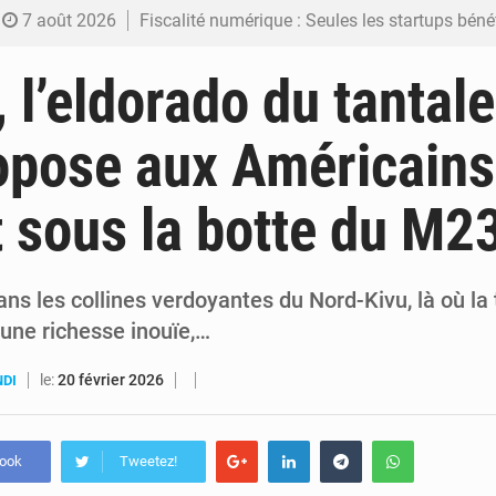
7 août 2026
Fiscalité numérique : Seules les startups bénéficient de l’exonération, mais l’arrêté interministé
7 août 2026
RDC : Kinshasa annonce des analyses croisées après des allégations sur des traces d
 l’eldorado du tantale
6 août 2026
Comment des milliers d’Africains protègent et font fructifier
opose aux Américain
6 août 2026
RDC : Raïssa Malu lance les préparatifs d’une Table ronde nationale sur l’éducation
t sous la botte du M2
6 août 2026
Shadary et Minaku enfin transférés à l’auditorat militaire ap
ns les collines verdoyantes du Nord-Kivu, là où la 
'une richesse inouïe,…
le:
20 février 2026
NDI
book
Tweetez!