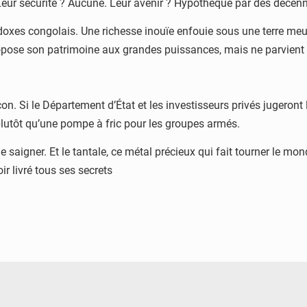
Leur sécurité ? Aucune. Leur avenir ? Hypothéqué par des décenni
radoxes congolais. Une richesse inouïe enfouie sous une terre m
propose son patrimoine aux grandes puissances, mais ne parvient 
n. Si le Département d’État et les investisseurs privés jugeront l
plutôt qu’une pompe à fric pour les groupes armés.
e saigner. Et le tantale, ce métal précieux qui fait tourner le mo
oir livré tous ses secrets