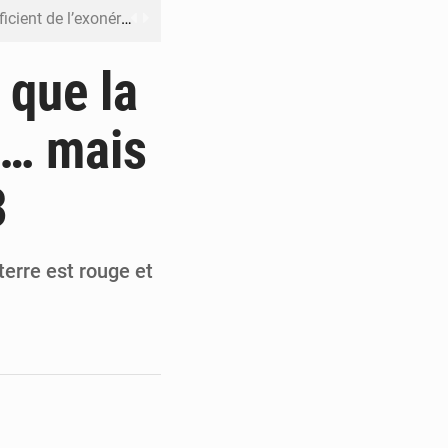
riel reste en vigueur (Mise au point)
’uranium dans le cobalt exporté
 que la
 leur argent avec l’USDT
s… mais
 inclusive des enfants handicapés
3
rès 200 jours d’opacité
terre est rouge et