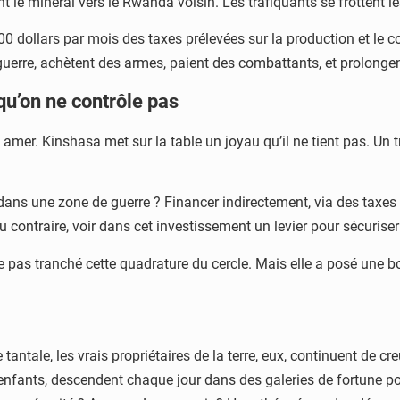
le minerai vers le Rwanda voisin. Les trafiquants se frottent l
00 dollars par mois des taxes prélevées sur la production et le
erre, achètent des armes, paient des combattants, et prolongent
qu’on ne contrôle pas
mer. Kinshasa met sur la table un joyau qu’il ne tient pas. Un tré
ir dans une zone de guerre ? Financer indirectement, via des tax
ontraire, voir dans cet investissement un levier pour sécuriser 
e pas tranché cette quadrature du cercle. Mais elle a posé une
antale, les vrais propriétaires de la terre, eux, continuent de c
fants, descendent chaque jour dans des galeries de fortune pour