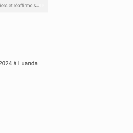
n à respecter ses engagements
riel reste en vigueur (Mise au point)
’uranium dans le cobalt exporté
 leur argent avec l’USDT
 inclusive des enfants handicapés
 2024 à Luanda