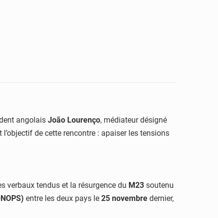
sident angolais
João Lourenço
, médiateur désigné
t l’objectif de cette rencontre : apaiser les tensions
es verbaux tendus et la résurgence du
M23
soutenu
CONOPS)
entre les deux pays le
25 novembre
dernier,