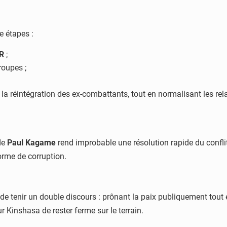
e étapes :
R
;
roupes ;
t la réintégration des ex-combattants, tout en normalisant les rela
 de
Paul Kagame
rend improbable une résolution rapide du confli
forme de corruption.
de tenir un double discours : prônant la paix publiquement tout 
r Kinshasa de rester ferme sur le terrain.