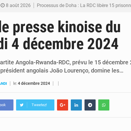
8 août 2026
Processus de Doha : La RDC libère 15 prisonniers et réaffirme sa déterminatio
7 août 2026
Fiscalité numérique : Seules les startups bénéficient de l’exonération, mais l’arrêté interministé
e presse kinoise du
7 août 2026
RDC : Kinshasa annonce des analyses croisées après des allégations sur des traces d
di 4 décembre 2024
6 août 2026
Comment des milliers d’Africains protègent et font fructifier
6 août 2026
RDC : Raïssa Malu lance les préparatifs d’une Table ronde nationale sur l’éducation
artite Angola-Rwanda-RDC, prévu le 15 décembre
u président angolais João Lourenço, domine les…
le:
4 décembre 2024
ANDI
book
Tweetez!