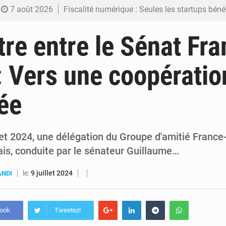
7 août 2026
Fiscalité numérique : Seules les startups bénéficient de l’exonération, mais l’arrêté interministé
7 août 2026
RDC : Kinshasa annonce des analyses croisées après des allégations sur des traces d
re entre le Sénat Fra
6 août 2026
Comment des milliers d’Africains protègent et font fructifier
: Vers une coopératio
6 août 2026
RDC : Raïssa Malu lance les préparatifs d’une Table ronde nationale sur l’éducation
ée
6 août 2026
Shadary et Minaku enfin transférés à l’auditorat militaire ap
let 2024, une délégation du Groupe d'amitié France
ais, conduite par le sénateur Guillaume…
le:
9 juillet 2024
ANDI
book
Tweetez!