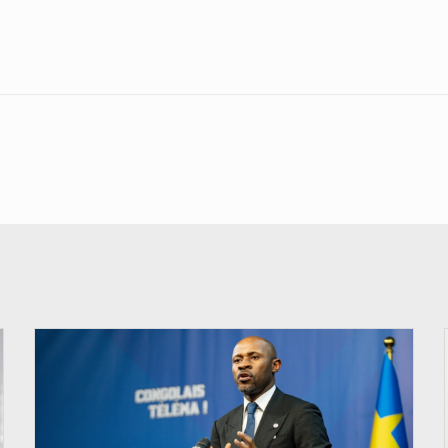
© Ouragan.cd