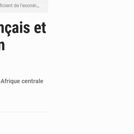
riel reste en vigueur (Mise au point)
’uranium dans le cobalt exporté
nçais et
 leur argent avec l’USDT
n
 inclusive des enfants handicapés
rès 200 jours d’opacité
-Afrique centrale