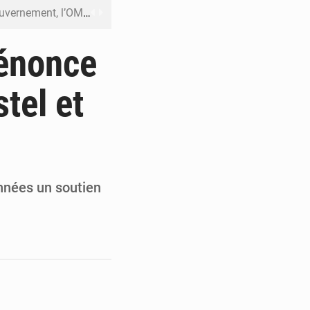
DC pour renforcer la riposte
on d’un bateau suspect
énonce
rs reporté à la mi-août
tel et
 l’échec de son projet de réforme
e contre le Rwanda à la CIJ
années un soutien