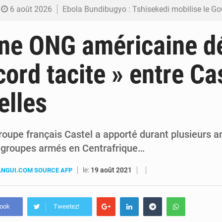
6 août 2026
Ebola Bundibugyo : Tshisekedi mobilise le Gouvernement, l’OMS et Africa C
6 août 2026
Ebola : Kinshasa renforce son dispositif après l’intercepti
une ONG américaine d
5 août 2026
FRIVAO : le procès du détournement de 325 millions de dolla
cord tacite » entre Cas
5 août 2026
FIFA : sous pression, Gianni Infantino convoque une réunion de crise au Maroc après
elles
5 août 2026
Génocide, guerres et pillages : La RDC obtient un calendrier judiciair
groupe français Castel a apporté durant plusieurs 
s groupes armés en Centrafrique…
le:
19 août 2021
NGUI.COM SOURCE AFP
book
Tweetez!