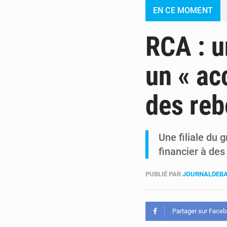
EN CE MOMENT
RCA : 
un « ac
des reb
Une filiale du 
financier à de
PUBLIÉ PAR
JOURNALDEBA
Partager sur Face