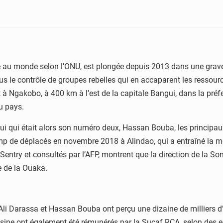
u monde selon l’ONU, est plongée depuis 2013 dans une grave cri
ous le contrôle de groupes rebelles qui en accaparent les ressour
 à Ngakobo, à 400 km à l’est de la capitale Bangui, dans la préf
u pays.
lui qui était alors son numéro deux, Hassan Bouba, les principaux
mp de déplacés en novembre 2018 à Alindao, qui a entraîné la m
e Sentry et consultés par l’AFP, montrent que la direction de la S
 de la Ouaka.
Ali Darassa et Hassan Bouba ont perçu une dizaine de milliers d’
sine ont également été rémunérés par la Sucaf RCA, selon des en