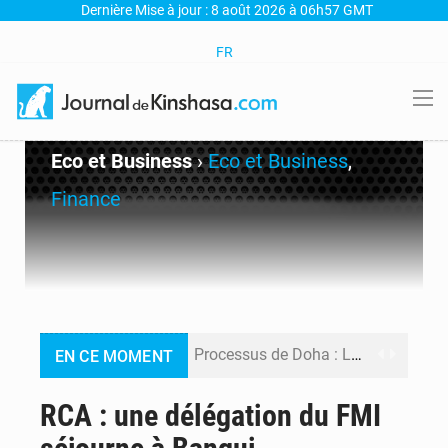
Dernière Mise à jour : 8 août 2026 à 06h57 GMT
FR
Eco et Business
›
Eco et Business
,
Finance
Processus de Doha : La RDC libère 15 prisonniers et réaffirme sa détermination à respecter ses engagements
EN CE MOMENT
Fiscalité numérique : Seules les startups bénéficient de l’exonération, mais l’arrêté interministériel reste en vigueur (Mise au point)
RCA : une délégation du FMI
RDC : Kinshasa annonce des analyses croisées après des allégations sur des traces d’uranium dans le cobalt exporté