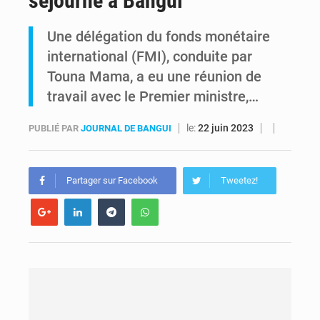
séjourne à Bangui
Comment des milliers d’Africains protègent et font fructifier leur argent avec l’USDT
Une délégation du fonds monétaire
international (FMI), conduite par
RDC : Raïssa Malu lance les préparatifs d’une Table ronde nationale sur l’éducation inclusive des enfants handicapés
Touna Mama, a eu une réunion de
travail avec le Premier ministre,…
le:
22 juin 2023
PUBLIÉ PAR
JOURNAL DE BANGUI
Partager sur Facebook
Tweetez!