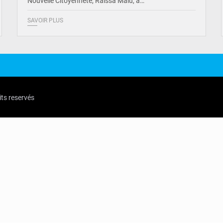
Nouvelle Citoyenneté, Raïssa Malu, a…
SAVOIR PLUS
its reservés