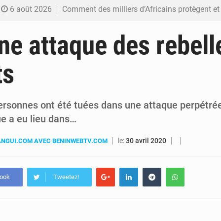
6 août 2026
Comment des milliers d’Africains protègent et font fructifier
6 août 2026
RDC : Raïssa Malu lance les préparatifs d’une Table ronde nationale sur l’éducation
ne attaque des rebelle
6 août 2026
Shadary et Minaku enfin transférés à l’auditorat militaire ap
ts
6 août 2026
Kinshasa : Le Gouvernement provincial annonce la construction imminente du 
6 août 2026
Ebola Bundibugyo : Tshisekedi mobilise le Gouvernement, l’OMS et Africa C
ersonnes ont été tuées dans une attaque perpétr
ue a eu lieu dans…
le:
30 avril 2020
NGUI.COM AVEC BENINWEBTV.COM
book
Tweetez!