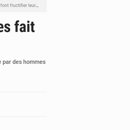
 leur argent avec l’USDT
 inclusive des enfants handicapés
s fait
rès 200 jours d’opacité
boulevard Étienne Tshisekedi
DC pour renforcer la riposte
ée par des hommes