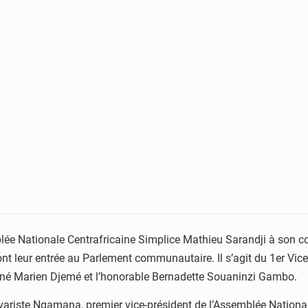
ée Nationale Centrafricaine Simplice Mathieu Sarandji à son co
ont leur entrée au Parlement communautaire. Il s’agit du 1er Vic
nné Marien Djemé et l’honorable Bernadette Souaninzi Gambo.
ariste Ngamana, premier vice-président de l’Assemblée National