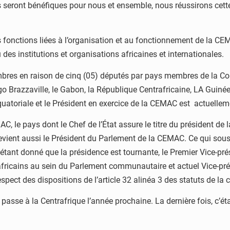
 seront bénéfiques pour nous et ensemble, nous réussirons cette m
fonctions liées à l’organisation et au fonctionnement de la CEMAC
des institutions et organisations africaines et internationales.
res en raison de cinq (05) députés par pays membres de la 
o Brazzaville, le Gabon, la République Centrafricaine, LA Guiné
atoriale et le Président en exercice de la CEMAC est actuellem
C, le pays dont le Chef de l’État assure le titre du président d
ent aussi le Président du Parlement de la CEMAC. Ce qui sous-e
ant donné que la présidence est tournante, le Premier Vice-prés
ricains au sein du Parlement communautaire et actuel Vice-prés
espect des dispositions de l’article 32 alinéa 3 des statuts de l
passe à la Centrafrique l’année prochaine. La dernière fois, c’ét