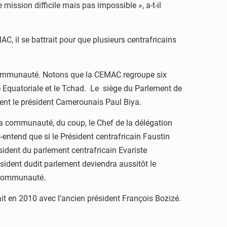
ission difficile mais pas impossible », a-t-il
, il se battrait pour que plusieurs centrafricains
Communauté. Notons que la CEMAC regroupe six
e Equatoriale et le Tchad. Le siège du Parlement de
ent le président Camerounais Paul Biya.
e la communauté, du coup, le Chef de la délégation
ntend que si le Président centrafricain Faustin
ident du parlement centrafricain Evariste
ident dudit parlement deviendra aussitôt le
a communauté.
ait en 2010 avec l’ancien président François Bozizé.