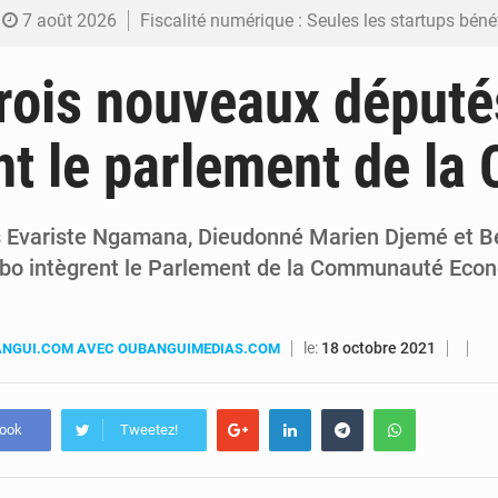
7 août 2026
Fiscalité numérique : Seules les startups bénéficient de l’exonération, mais l’arrêté interministé
7 août 2026
RDC : Kinshasa annonce des analyses croisées après des allégations sur des traces d
rois nouveaux député
6 août 2026
Comment des milliers d’Africains protègent et font fructifier
nt le parlement de l
6 août 2026
RDC : Raïssa Malu lance les préparatifs d’une Table ronde nationale sur l’éducation
6 août 2026
Shadary et Minaku enfin transférés à l’auditorat militaire ap
s Evariste Ngamana, Dieudonné Marien Djemé et B
bo intègrent le Parlement de la Communauté Eco
le:
18 octobre 2021
NGUI.COM AVEC OUBANGUIMEDIAS.COM
book
Tweetez!