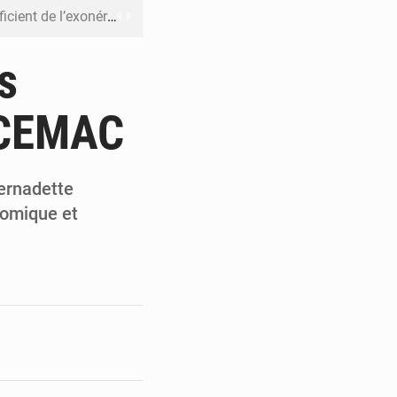
riel reste en vigueur (Mise au point)
’uranium dans le cobalt exporté
s
 leur argent avec l’USDT
a CEMAC
 inclusive des enfants handicapés
rès 200 jours d’opacité
ernadette
nomique et