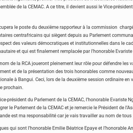
ssemblée de la CEMAC. A ce titre, il devient aussi le Vice-prés
upera le poste du deuxième rapporteur à la commission chargée 
entaires centrafricains qui siègent depuis au Parlement communau
espect des valeurs démocratiques et institutionnelles dans le cad
autaire et qui est finalement remplacée par l’honorable Evaris
 nom de la RCA joueront pleinement leur rôle pour défendre les 
serment et de la présentation des trois honorables comme nouv
tionale à Bangui. Ceci, lors de la deuxième session ordinaire e
re prochain.
Vice-président du Parlement de la CEMAC, l’honorable Evariste Ng
tégrer le Parlement de la CEMAC et je remercie le Président de l
rande est ma responsabilité car je vais travailler au nom de tous 
gues qui sont l’honorable Emilie Béatrice Epaye et l’honorable A