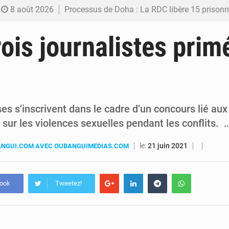
8 août 2026
Processus de Doha : La RDC libère 15 prisonniers et réaffirme sa déterminatio
7 août 2026
Fiscalité numérique : Seules les startups bénéficient de l’exonération, mais l’arrêté interministé
rois journalistes prim
7 août 2026
RDC : Kinshasa annonce des analyses croisées après des allégations sur des traces d
6 août 2026
Comment des milliers d’Africains protègent et font fructifier
6 août 2026
RDC : Raïssa Malu lance les préparatifs d’une Table ronde nationale sur l’éducation
s s’inscrivent dans le cadre d’un concours lié aux
, sur les violences sexuelles pendant les conflits. 
le:
21 juin 2021
NGUI.COM AVEC OUBANGUIMEDIAS.COM
book
Tweetez!