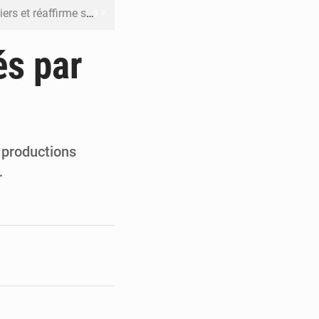
n à respecter ses engagements
riel reste en vigueur (Mise au point)
és par
’uranium dans le cobalt exporté
 leur argent avec l’USDT
 inclusive des enfants handicapés
 productions
…